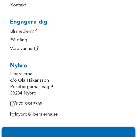
Kontakt
Engagera dig
Bli medlem
På gång
Våra vänner
Nybro
Liberalerna
c/o Ola Håkansson
Pukebergarnas väg 9
38234 Nybro
070-9349765
nybro@liberalerna.se