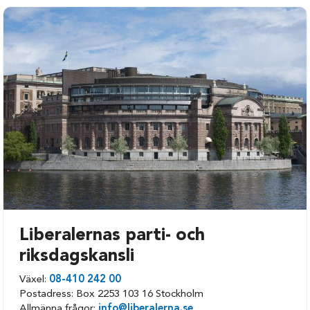
Hultsfred
Torsås
Högsby
Vimmerby
Kalmar
Västervik
Mönsterås
Öland
Nybro
Liberalernas parti- och
riksdagskansli
Växel:
08-410 242 00
Postadress: Box 2253 103 16 Stockholm
Allmänna frågor:
info@liberalerna.se